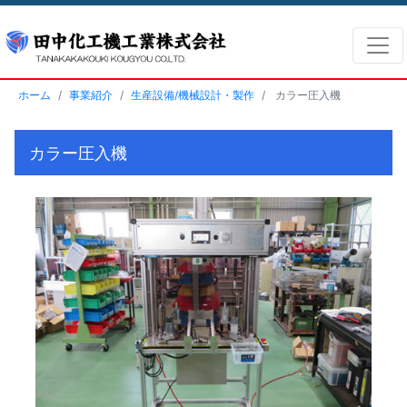
ホーム
事業紹介
生産設備/機械設計・製作
カラー圧入機
カラー圧入機