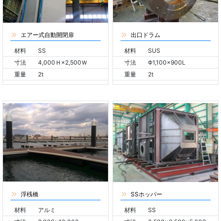
エアー式自動開閉扉
出口ドラム
材料
SS
材料
SUS
寸法
4,000Ｈ×2,500Ｗ
寸法
Φ1,100×900L
重量
2t
重量
2t
浮桟橋
SSホッパー
材料
アルミ
材料
SS