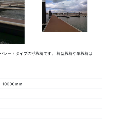
パレートタイプの浮桟橋です。 櫛型桟橋や単桟橋は
10000ｍｍ