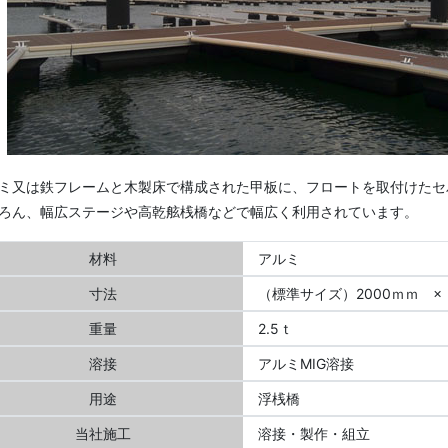
ミ又は鉄フレームと木製床で構成された甲板に、フロートを取付けたセ
ろん、幅広ステージや高乾舷桟橋などで幅広く利用されています。
材料
アルミ
寸法
（標準サイズ）2000ｍｍ × 
重量
2.5ｔ
溶接
アルミMIG溶接
用途
浮桟橋
当社施工
溶接・製作・組立