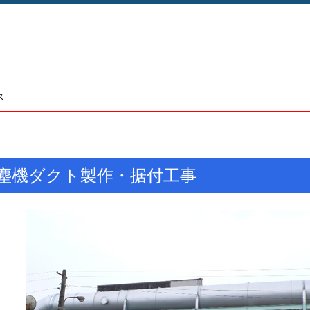
ス
塵機ダクト製作・据付工事