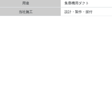
用途
集塵機用ダクト
当社施工
設計・製作・据付
田中化工機工業は広